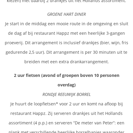
kiezen) met daarbij 2 drankjes uit het Hollands assortiment.
GROENE HART DINER
Je start in de middag een mooie route in de omgeving en sluit
de dag af bij restaurant Happz met een heerlijke 3-gangen
proeverij. Dit arrangement is inclusief drankjes (bier, wijn, fris
gedurende 2,5 uur). Dit arrangement is per 30 minuten uit te
breiden met een extra drankarrangement.
2 uur fietsen (avond of groepen boven 10 personen
overdag)
RONDJE REEUWIJK BORREL
Je huurt de loopfietsen* voor 2 uur en komt na afloop bij
restaurant Happz. Zij serveren drankjes uit het Hollands
assortiment (4 p.p.) en serveren “De meter van Peter”: een
plank met verschillende heerlijke borrelhapjes waaronder