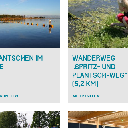
antschen im
Wanderweg
e
„Spritz- und
Plantsch-Weg”
(5,2 km)
R INFO
MEHR INFO