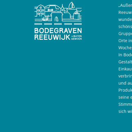
„Außer
Reeuwi
wunder
schöns
Gruppe
Orte i
Wochen
In Bod
Gestal
Einkau
verbri
und au
Produk
seine 
Stimmu
sich w