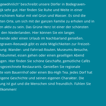
gewöhnlich“ beschreibt unsere Dörfer in Bodegraven-
jk sehr gut. Hier finden Sie Ruhe und Weite in einer
schönen Natur mit viel Grün und Wasser. Es sind die
ten Orte, um sich mit der ganzen Familie zu erholen und in
n aktiv zu sein. Das Grüne Herz ist einer der schönsten
n den Niederlanden. Hier können Sie ein langes
ende oder einen Urlaub im Nachbarland genießen.
egraven-Reeuwijk gibt es viele Möglichkeiten zur Freizeit-
tung: Wander- und Fahrrad-Routen, Museums-Besuche,
fsbummel, essen gehen oder einen geselligen Abend
ngen. Hier finden Sie schöne Geschäfte, gemütliche Cafés
sgezeichnete Restaurants. Genießen Sie regionale
te vom Bauernhof oder einen Bio-High Tea. Jedes Dorf hat
eigene Geschichte und seinen eigenen Charakter. Die
ng ist gut und die Menschen sind freundlich. Fühlen Sie
illkommen!