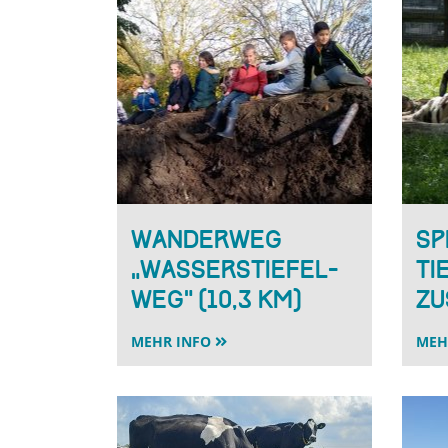
Wanderweg
Sp
„Wasserstiefel-
Ti
Weg” (10,3 km)
Zu
MEHR INFO
MEH