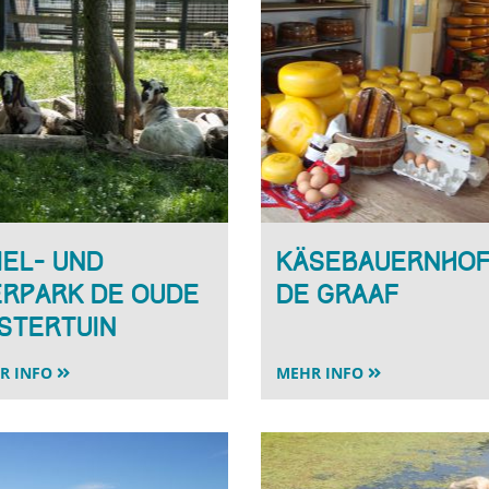
iel- und
Käsebauernho
erpark De Oude
De Graaf
stertuin
R INFO
MEHR INFO