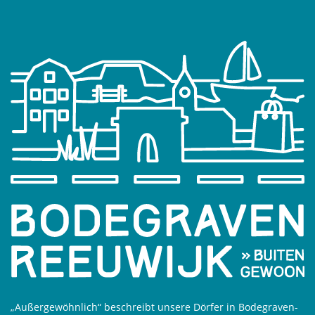
„Außergewöhnlich“ beschreibt unsere Dörfer in Bodegraven-