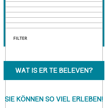
haben wir unten
Oukoop
Reeuwijk-Brug
aufgelistet:
Reeuwijk-Dorp
Sluipwijk
Tempel
Waarder
Wat is er te beleven?
Sie können so viel erleben!