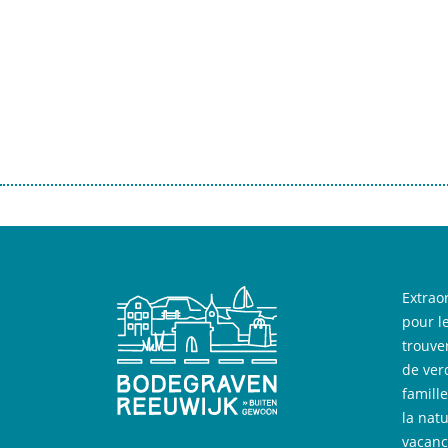
Extrao
pour l
trouve
de ver
famill
la nat
vacanc