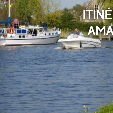
Itin
ama