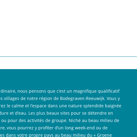
rdinaire, nous pensons que c’est un magnifique qualificatif
es villages de notre région de Bodegraven-Reeuwijk. Vous y
rez le calme et l’espace dans une nature splendide baignée
dure et d’eau. Les plus beaux sites pour se détendre en
e ou pour des activités de groupe. Niché au beau milieu de
ure, vous pourrez y profiter d’un long week-end ou de
es dans votre propre pays au beau milieu du « Groene