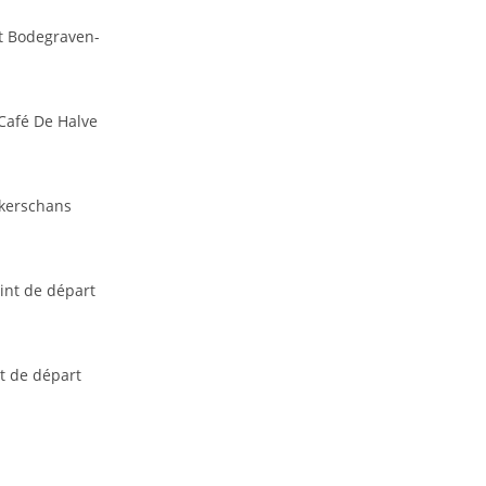
nt Bodegraven-
 Café De Halve
ckerschans
int de départ
t de départ