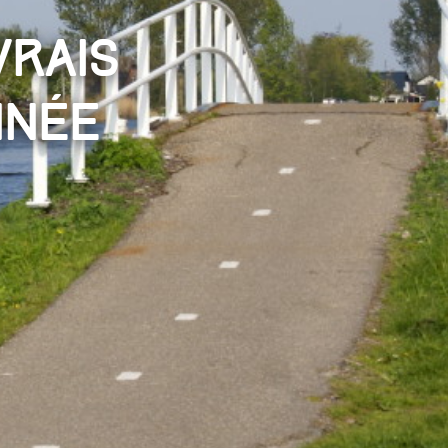
vrais
nnée