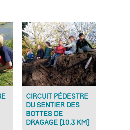
re
Circuit pédestre
du sentier des
s
bottes de
dragage (10,3 km)