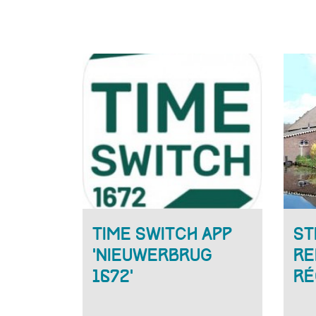
Time Switch app
St
‘Nieuwerbrug
Re
1672’
ré