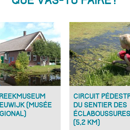
Que vas-tu faire?
reekmuseum
Circuit pédest
euwijk (Musée
du sentier des
gional)
éclaboussure
(5,2 km)