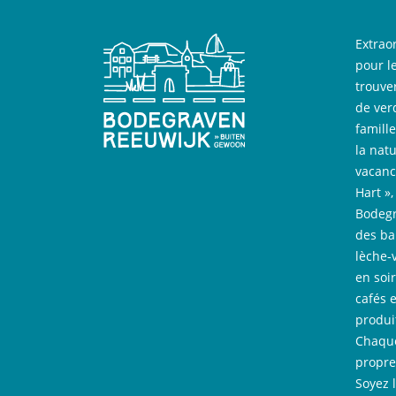
Extrao
pour l
trouve
de ver
famill
la nat
vacanc
Hart »
Bodegr
des bal
lèche-
en soi
cafés 
produi
Chaque
propre
Soyez 