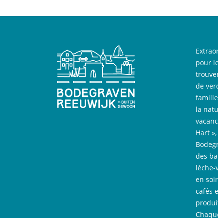
Extrao
pour l
trouve
de ver
famill
la nat
vacanc
Hart »
Bodegr
des bal
lèche-
en soi
cafés 
produi
Chaque