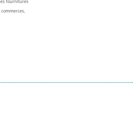
des fournitures
s commerces,