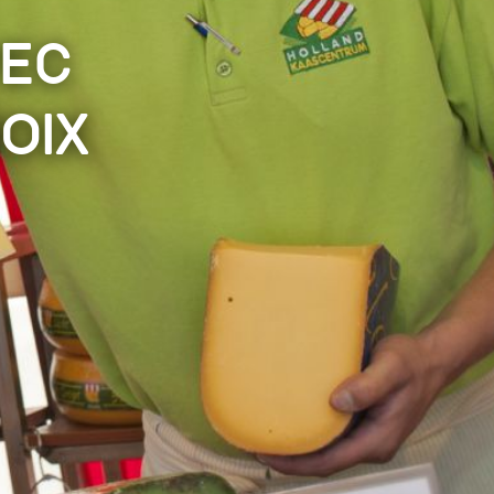
vec
oix