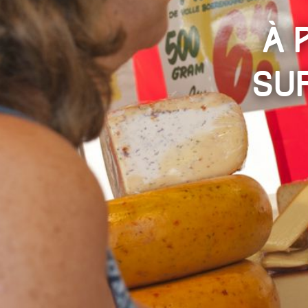
À 
su