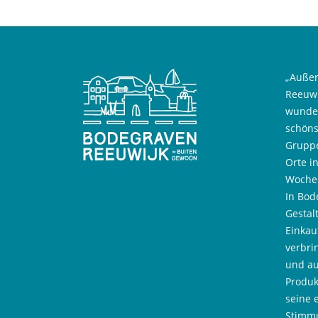
„Außer
Reeuwi
wunder
schöns
Gruppe
Orte i
Wochen
In Bod
Gestal
Einkau
verbri
und au
Produk
seine 
Stimmu