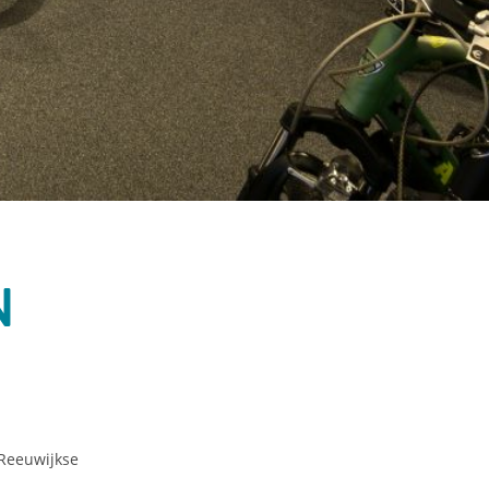
n
 Reeuwijkse