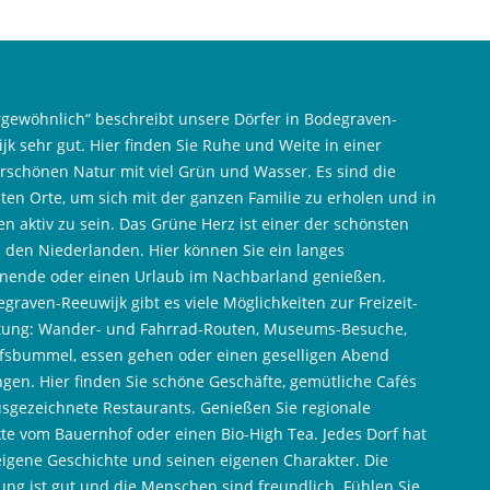
gewöhnlich“ beschreibt unsere Dörfer in Bodegraven-
jk sehr gut. Hier finden Sie Ruhe und Weite in einer
schönen Natur mit viel Grün und Wasser. Es sind die
ten Orte, um sich mit der ganzen Familie zu erholen und in
n aktiv zu sein. Das Grüne Herz ist einer der schönsten
n den Niederlanden. Hier können Sie ein langes
ende oder einen Urlaub im Nachbarland genießen.
egraven-Reeuwijk gibt es viele Möglichkeiten zur Freizeit-
tung: Wander- und Fahrrad-Routen, Museums-Besuche,
fsbummel, essen gehen oder einen geselligen Abend
ngen. Hier finden Sie schöne Geschäfte, gemütliche Cafés
sgezeichnete Restaurants. Genießen Sie regionale
te vom Bauernhof oder einen Bio-High Tea. Jedes Dorf hat
eigene Geschichte und seinen eigenen Charakter. Die
ng ist gut und die Menschen sind freundlich. Fühlen Sie