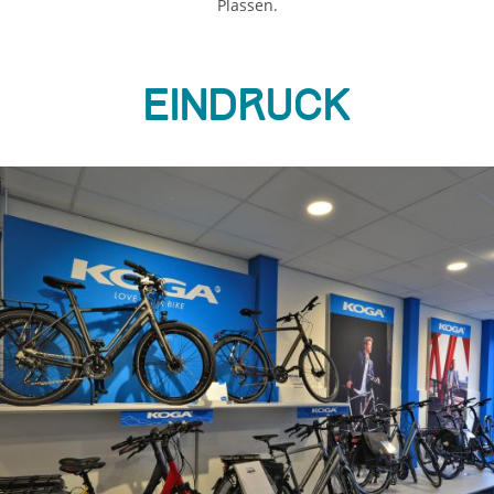
Plassen.
Eindruck
ious