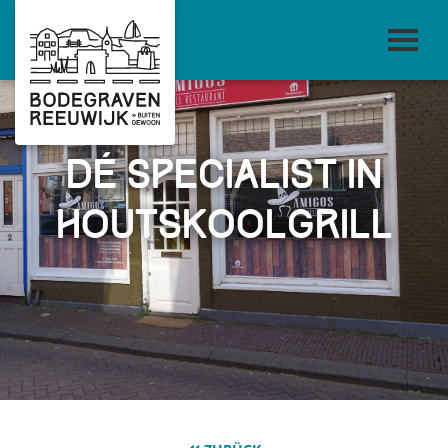
Dé Specialist in
houtskoolgrill