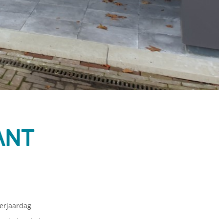
ant
verjaardag