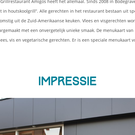
Grillrestaurant Amigos heeft het allemaal. Sinds 2008 in Bodegra
t in houtskoolgrill”. Alle gerechten in het restaurant bestaan uit s
omstig uit de Zuid-Amerikaanse keuken. Vlees en visgerechten wo
aargemaakt met een onvergetelijk unieke smaak. De menukaart van 
vlees, vis en vegetarische gerechten. Er is een speciale menukaart v
Impressie