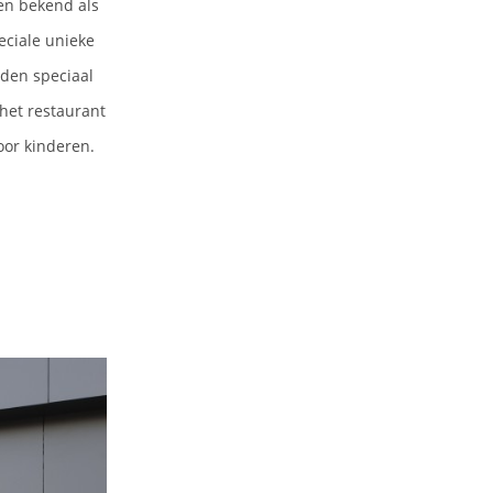
ven bekend als
peciale unieke
rden speciaal
het restaurant
oor kinderen.