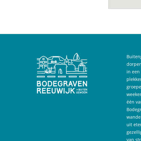
Buiten
dorpen
in een
plekke
groepe
weeken
één va
Bodegr
wandel
uit ete
gezell
van st