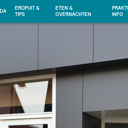
Eropuit &
Eten &
Prakt
da
tips
overnachten
info