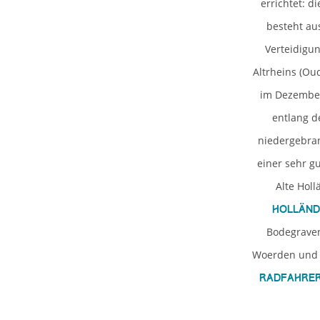
errichtet: d
besteht au
Verteidigu
Altrheins (Ou
im Dezember
entlang d
niedergebran
einer sehr g
Alte Hol
Holländ
Bodegraven
Woerden und 
Radfahre