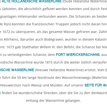
ie
(Oude Hollandse Waterlinie)
Alte Holländische Wasserlinie
s Gebieten, die absichtlich geflutet werden konnten und durch Fe
ngsanlagen miteinander verbunden waren. Die Schanzen an beiden
de Rijn) konnten die französischen Truppen jedoch nicht daran hind
 1672 zu überqueren, als das gesamte Wasser gefroren war. Zahlr
es Altrheins, darunter auch Bodegraven, wurden in diesem Katast
nt. 1673 gab Statthalter Willem III. den Befehl, die Schanze bei N
ut zu verteidigenden Schanze, dem
, au
Fort Wierickerschans
ländische Wasserlinie wurde 1815 durch die weiter östlich verlauf
(Nieuwe Hollandse Waterlinie) ersetzt. Vom 
ische Wasserlinie
 führt die 50 km lange Nordroute des Wasserlinienwegs (Waterlin
Nieuwersluis nach Weesp und Muiden. Auf unserer
Seite für 
finden Sie wunderschöne Strecken, über die Sie zu den denkwürd
r
entlang der Wasserlinie gelangen.