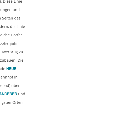
. Diese Linie
stungen und
 Seiten des
ern, die Linie
eiche Dörfer
rophenjahr
ieuwerbrug zu
szubauen. Die
ende
Neue
Bahnhof in
iepad) über
und
Wanderer
igsten Orten