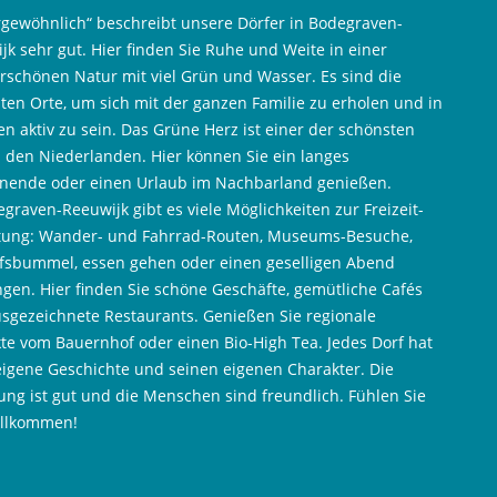
gewöhnlich“ beschreibt unsere Dörfer in Bodegraven-
jk sehr gut. Hier finden Sie Ruhe und Weite in einer
schönen Natur mit viel Grün und Wasser. Es sind die
ten Orte, um sich mit der ganzen Familie zu erholen und in
n aktiv zu sein. Das Grüne Herz ist einer der schönsten
n den Niederlanden. Hier können Sie ein langes
ende oder einen Urlaub im Nachbarland genießen.
egraven-Reeuwijk gibt es viele Möglichkeiten zur Freizeit-
tung: Wander- und Fahrrad-Routen, Museums-Besuche,
fsbummel, essen gehen oder einen geselligen Abend
ngen. Hier finden Sie schöne Geschäfte, gemütliche Cafés
sgezeichnete Restaurants. Genießen Sie regionale
te vom Bauernhof oder einen Bio-High Tea. Jedes Dorf hat
eigene Geschichte und seinen eigenen Charakter. Die
ng ist gut und die Menschen sind freundlich. Fühlen Sie
illkommen!