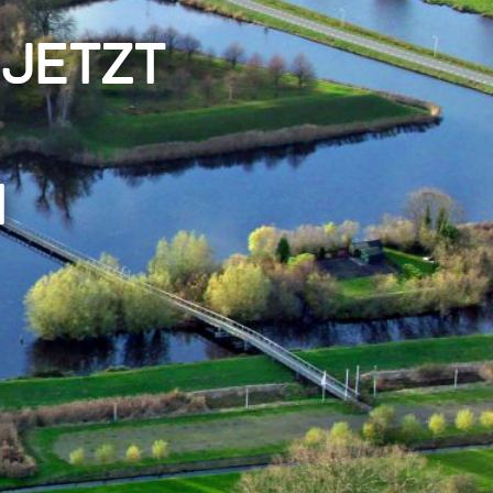
 jetzt
n