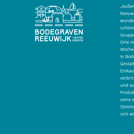
„Außer
Reeuwi
wunder
schöns
Gruppe
Orte i
Wochen
In Bod
Gestal
Einkau
verbri
und au
Produk
seine 
Stimmu
sich w