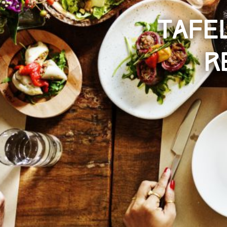
Tafel
R