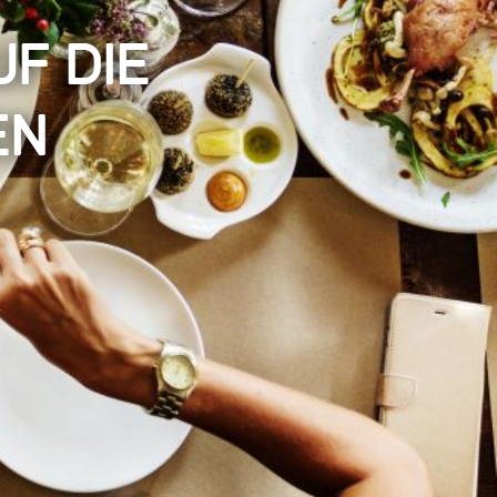
uf die
en