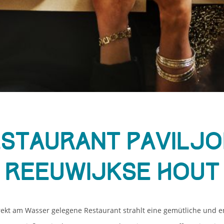
staurant Pavilj
Reeuwijkse Hout
rekt am Wasser gelegene Restaurant strahlt eine gemütliche und 