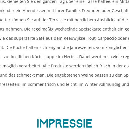
s. Genießen Sie den ganzen Tag über eine Tasse Kaffee, ein Mitt
ink oder ein Abendessen mit Ihrer Familie, Freunden oder Geschäft
tter können Sie auf der Terrasse mit herrlichem Ausblick auf die
atz nehmen. Die regelmäßig wechselnde Speisekarte enthält eini
 wie das superzarte Saté aus dem Reeuwijkse Hout, Carpaccio oder e
ht. Die Köche halten sich eng an die Jahreszeiten: vom königlichen
is zur köstlichen Kürbissuppe im Herbst. Dabei werden so viele reg
 möglich verarbeitet. Alle Produkte werden täglich frisch in der 
– und das schmeckt man. Die angebotenen Weine passen zu den Sp
hreszeiten: im Sommer frisch und leicht, im Winter vollmundig un
Impressie