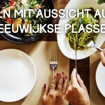
n mit Aussicht a
eeuwijkse Plass