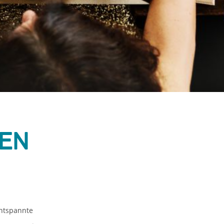
oen
entspannte