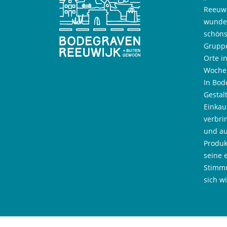
Reeuwi
wunder
schöns
Gruppe
Orte i
Wochen
In Bod
Gestal
Einkau
verbri
und au
Produk
seine 
Stimmu
sich w