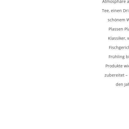
Atmosphäre au
Tee, einen Dr
schönem We
Plassen Pl
Klassiker,
Fischgeric
Frühling b
Produkte wie
zubereitet 
den Ja