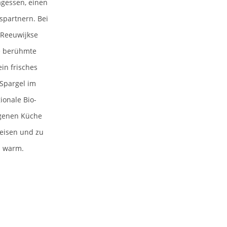
agessen, einen
spartnern. Bei
 Reeuwijkse
ge berühmte
in frisches
 Spargel im
ionale Bio-
eigenen Küche
eisen und zu
d warm.