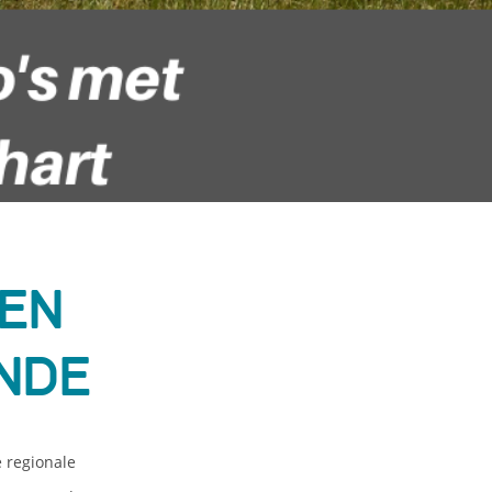
nen
nde
e regionale