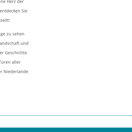
üne Herz der
 entdecken Sie
ellt!
nge zu sehen
Landschaft und
er Geschichte.
Türen aller
er Niederlande