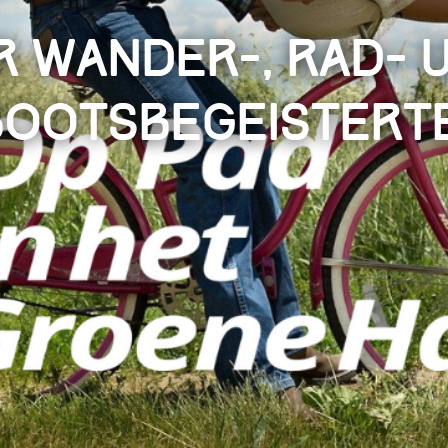
r Wander-, Rad- 
Bootsbegeisterte