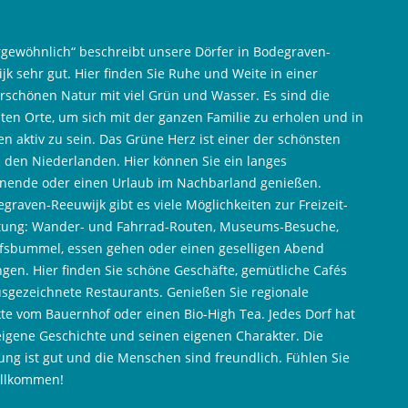
gewöhnlich“ beschreibt unsere Dörfer in Bodegraven-
jk sehr gut. Hier finden Sie Ruhe und Weite in einer
schönen Natur mit viel Grün und Wasser. Es sind die
ten Orte, um sich mit der ganzen Familie zu erholen und in
n aktiv zu sein. Das Grüne Herz ist einer der schönsten
n den Niederlanden. Hier können Sie ein langes
ende oder einen Urlaub im Nachbarland genießen.
egraven-Reeuwijk gibt es viele Möglichkeiten zur Freizeit-
tung: Wander- und Fahrrad-Routen, Museums-Besuche,
fsbummel, essen gehen oder einen geselligen Abend
ngen. Hier finden Sie schöne Geschäfte, gemütliche Cafés
sgezeichnete Restaurants. Genießen Sie regionale
te vom Bauernhof oder einen Bio-High Tea. Jedes Dorf hat
eigene Geschichte und seinen eigenen Charakter. Die
ng ist gut und die Menschen sind freundlich. Fühlen Sie
illkommen!