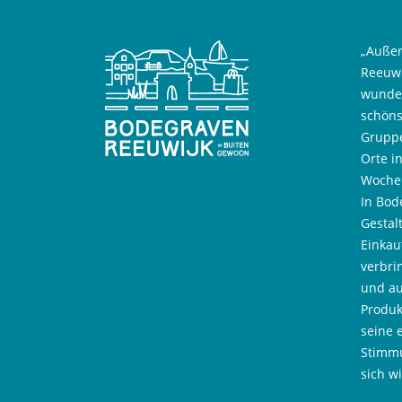
„Außer
Reeuwi
wunder
schöns
Gruppe
Orte i
Wochen
In Bod
Gestal
Einkau
verbri
und au
Produk
seine 
Stimmu
sich w