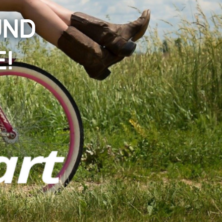
und
!