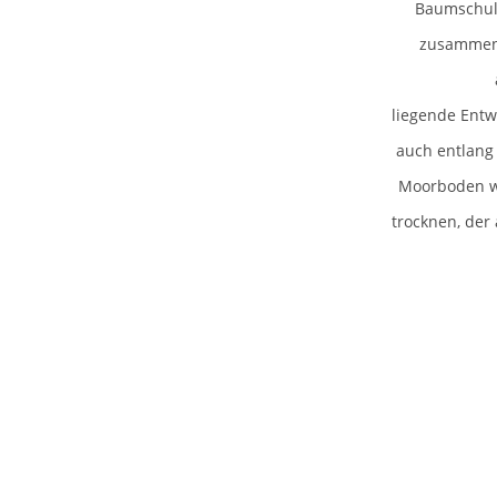
Baumschulp
zusammenh
liegende Entw
auch entlang 
Moorboden wu
trocknen, der