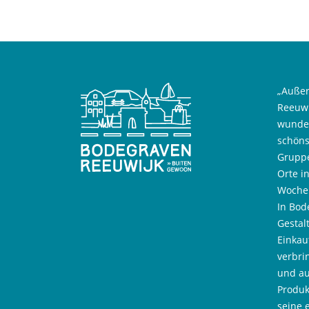
„Außer
Reeuwi
wunder
schöns
Gruppe
Orte i
Wochen
In Bod
Gestal
Einkau
verbri
und au
Produk
seine 