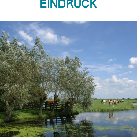
Eindruck
ious