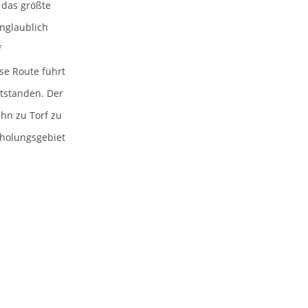
 das größte
nglaublich
f
se Route führt
ntstanden. Der
hn zu Torf zu
rholungsgebiet