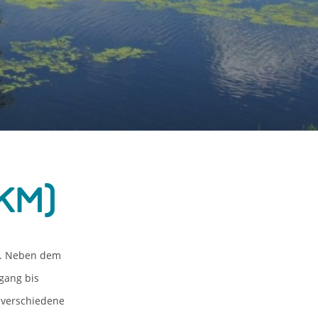
km)
tz. Neben dem
fgang bis
 verschiedene