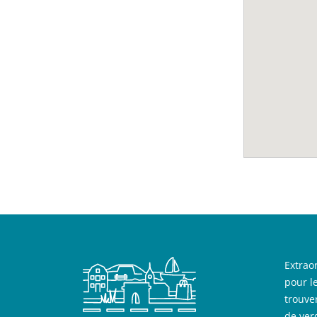
Extrao
pour l
trouve
de ver