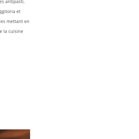
s antipasti,
ggitoria et
les mettant en
 la cuisine