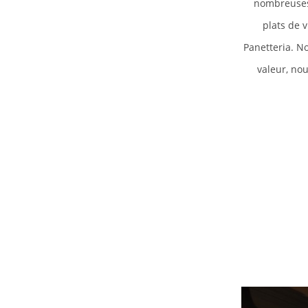
nombreuses 
plats de v
Panetteria. N
valeur, no