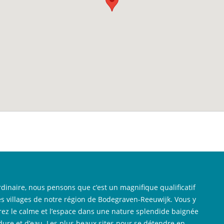
rdinaire, nous pensons que c’est un magnifique qualificatif
es villages de notre région de Bodegraven-Reeuwijk. Vous y
rez le calme et l’espace dans une nature splendide baignée
dure et d’eau. Les plus beaux sites pour se détendre en