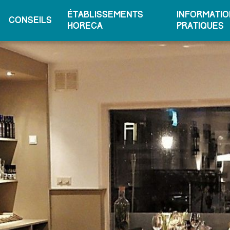
Établissements
Informatio
conseils
horeca
pratiques