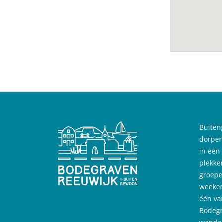
Buiten
dorpen
in een
plekke
groepe
weeken
één va
Bodegr