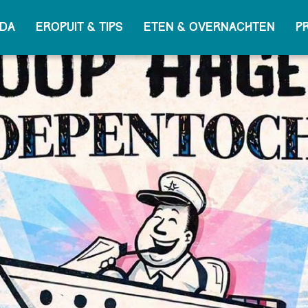
da
Eropuit & tips
Eten & overnachten
P