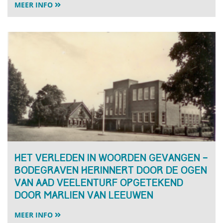
MEER INFO
Het verleden in woorden gevangen –
Bodegraven herinnert door de ogen
van Aad Veelenturf opgetekend
door Marlien van Leeuwen
MEER INFO