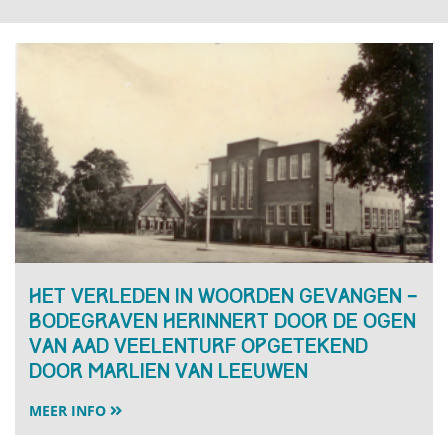
Het verleden in woorden gevangen –
Bodegraven herinnert door de ogen
van Aad Veelenturf opgetekend
door Marlien van Leeuwen
MEER INFO