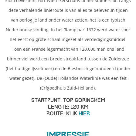
Slot Loevestein, Fort Wierickerschans of het Muiderslot. Langs
deze verhalende linieroute is van alles te beleven.In tijden
van oorlog je land onder water zetten, het is een typisch
Nederlandse vinding. In het ‘Rampjaar’ 1672 werd water voor
het eerst op grote schaal ingezet als verdedigingsmiddel.
Toen een Franse legermacht van 120.000 man ons land
binnenviel werd een brede strook land tussen de Zuiderzee
(het huidige IJsselmeer) en de Biesbosch geïnundeerd (onder
water gezet). De (Oude) Hollandse Waterlinie was een feit
(Erfgoedhuis Zuid-Holland).
Startpunt: TOP Gorinchem
Lengte: 120 km
Route: Klik
hier
Impressie