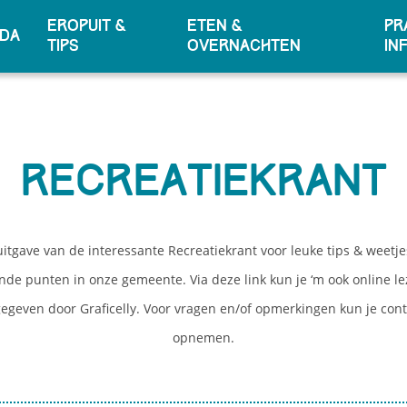
Eropuit &
Eten &
Pr
da
er door de vele 
tips
overnachten
in
tips en weetjes
Recreatiekrant
itgave van de interessante Recreatiekrant voor leuke tips & weetje
ende punten in onze gemeente. Via deze link kun je ‘m ook online le
gegeven door Graficelly. Voor vragen en/of opmerkingen kun je cont
opnemen.