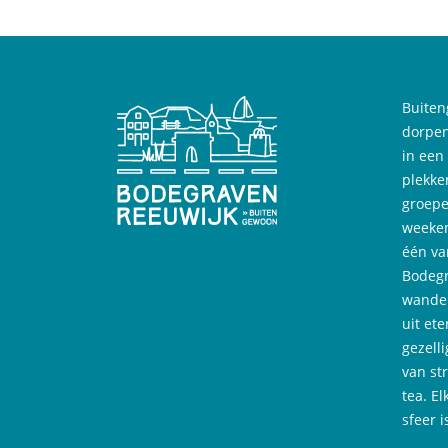
Buiten
dorpen
in een
plekke
groepe
weeken
één va
Bodegr
wandel
uit ete
gezell
van st
tea. El
sfeer 