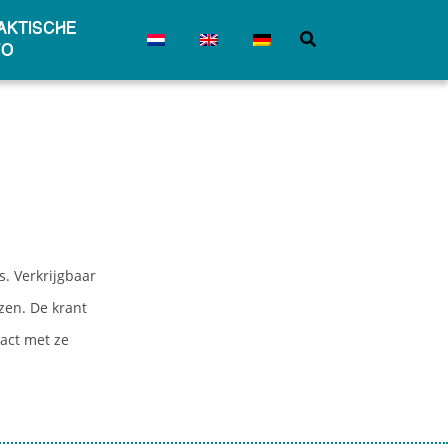
aktische
leuke
fo
s. Verkrijgbaar
zen. De krant
act met ze