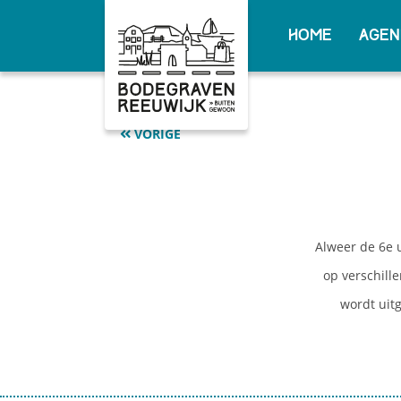
Home
Agen
blad
VORIGE
Alweer de 6e u
op verschill
wordt uit