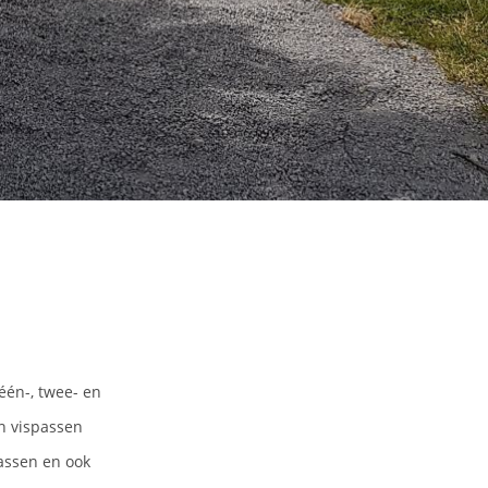
één-, twee- en
n vispassen
lassen en ook