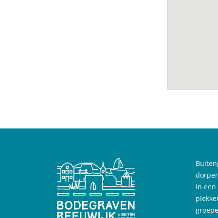
Buiten
dorpen
in een
plekke
groepe