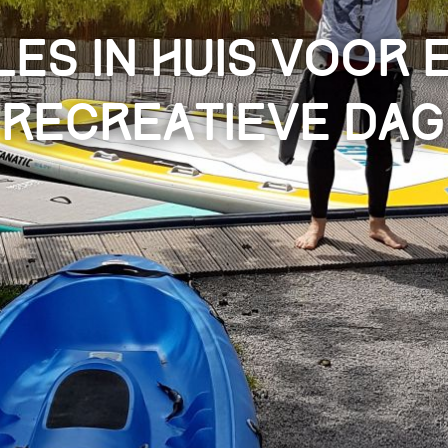
les in huis voor 
recreatieve dag