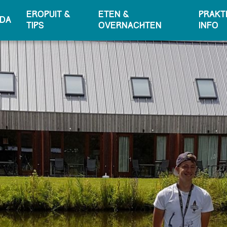
Eropuit &
Eten &
Prakt
da
tips
overnachten
info