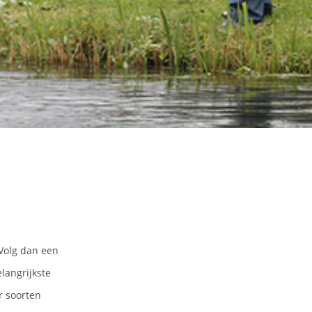
 Volg dan een
elangrijkste
r soorten