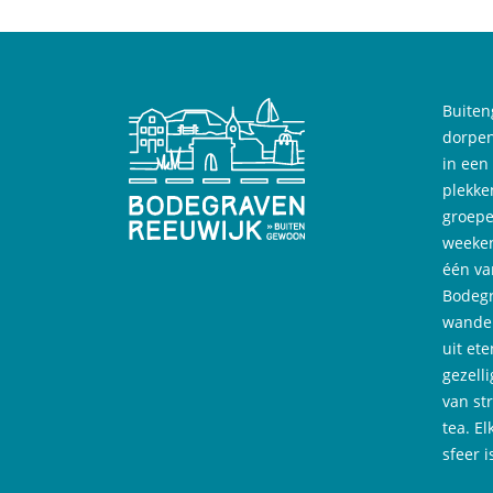
Buiten
dorpen
in een
plekke
groepe
weeken
één va
Bodegr
wandel
uit ete
gezell
van st
tea. El
sfeer 