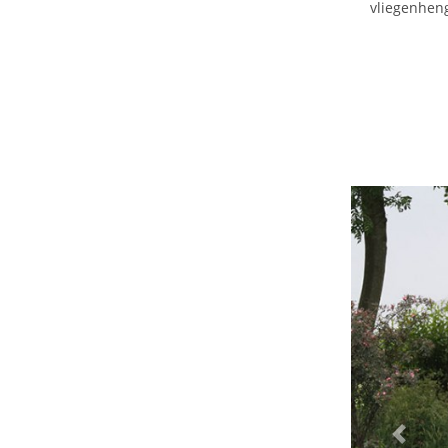
vliegenheng
Prev