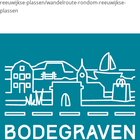
reeuwijkse-plassen/wandelroute-rondom-reeuwijkse-
plassen