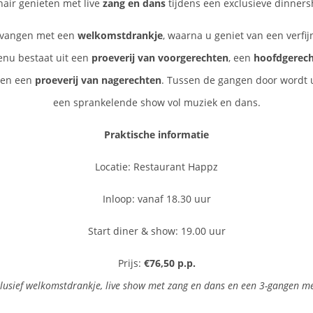
nair genieten met live
zang en dans
tijdens een exclusieve dinner
tvangen met een
welkomstdrankje
, waarna u geniet van een verfi
enu bestaat uit een
proeverij van voorgerechten
, een
hoofdgerech
en een
proeverij van nagerechten
. Tussen de gangen door wordt u
een sprankelende show vol muziek en dans.
Praktische informatie
Locatie: Restaurant Happz
Inloop: vanaf 18.30 uur
Start diner & show: 19.00 uur
Prijs:
€76,50 p.p.
clusief welkomstdrankje, live show met zang en dans en een 3-gangen m