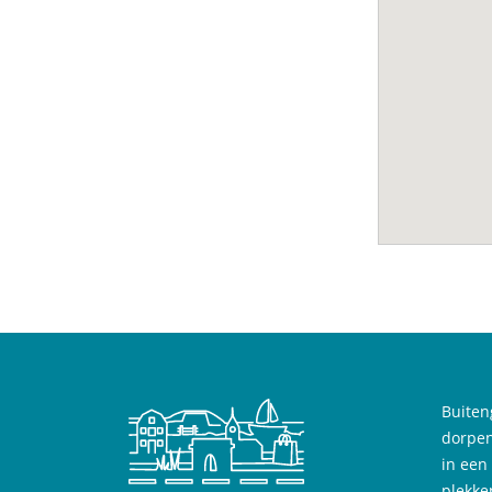
Buiten
dorpen
in een
plekke