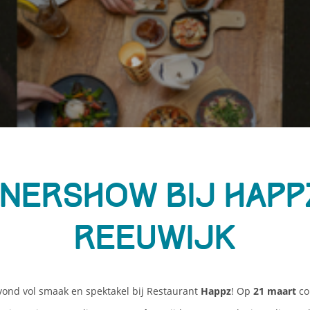
nnershow bij Happz
Reeuwijk
vond vol smaak en spektakel bij Restaurant
Happz
! Op
21 maart
co