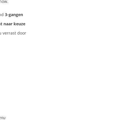
show.
jnd
3-gangen
t naar keuze
 verrast door
enu