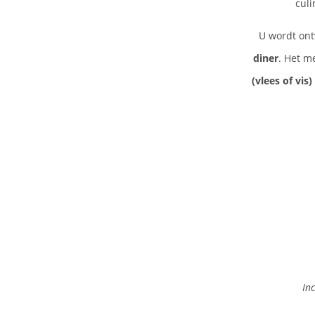
culi
U wordt on
diner
. Het m
(vlees of vis)
In