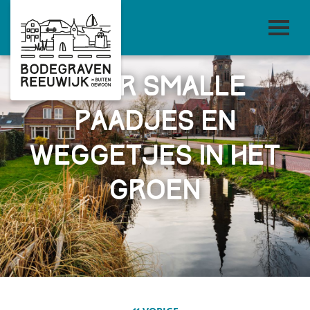
Over smalle
paadjes en
weggetjes in het
groen